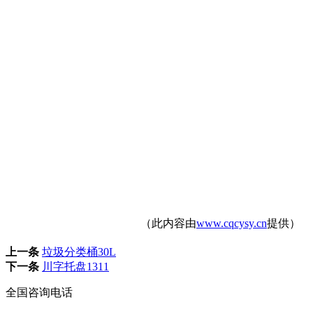
（此内容由
www.cqcysy.cn
提供）
上一条
垃圾分类桶30L
下一条
川字托盘1311
全国咨询电话