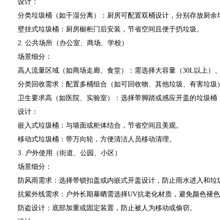
设计：
分类垃圾桶（如干湿分离）：厨房可配置双桶设计，分别存放厨余
壁挂式垃圾桶：厨房橱柜门后安装，节省空间且便于扔垃圾。
2. 公共场所（办公室、商场、学校）
场景细分：
高人流量区域（如商场走廊、食堂）：需选择大容量（30L以上）、
分类回收需求：配置多桶组合（如可回收物、其他垃圾、有害垃圾
卫生要求高（如医院、实验室）：选择带脚踏或感应开盖的垃圾桶
设计：
嵌入式垃圾桶：与墙面或柜体结合，节省空间且美观。
移动式垃圾桶：带万向轮，方便清洁人员移动清理。
3. 户外使用（街道、公园、小区）
场景细分：
防风雨需求：选择带锁扣盖或内嵌式开盖设计，防止雨水进入和垃
抗紫外线需求：户外长期暴晒需选择UV抗老化材质，避免颜色褪色
防盗设计：底部加重或固定装置，防止被人为移动或偷窃。